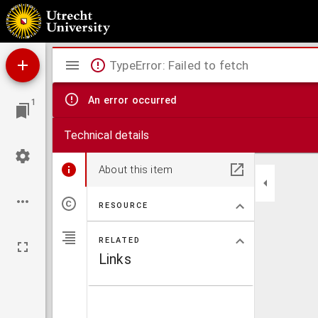
Bijdragen tot de kennis van de ziekelijke ontwikkeling der organa uro-genitalia en de
Mirador
TypeError: Failed to fetch
viewer
An error occurred
1
Technical details
About this item
RESOURCE
RELATED
Links