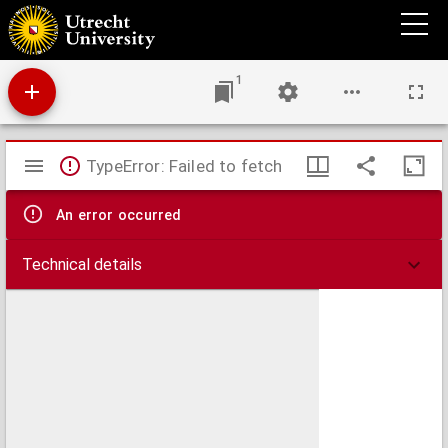
Bijdrage tot de kennis der compensatorische raddraaiing van het oog
1
Mirador
TypeError: Failed to fetch
viewer
An error occurred
Technical details