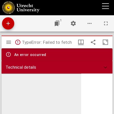
Over het weerstandsvermogen van gonococcen ten opzichte van temperaturen boven
37° C., in verband met de diathermiebehandeling van gonorrohoe
1
Mirador
TypeError: Failed to fetch
viewer
An error occurred
Technical details