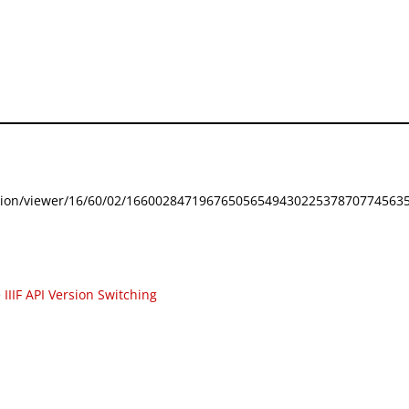
festation/viewer/16/60/02/166002847196765056549430225378707745635
e
IIIF API Version Switching