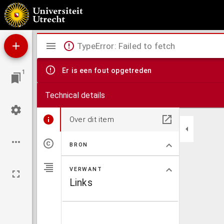
Handleiding tot de inlandsche schaaps-teelt inzonderheid met opzigt tot verbetering der
Mirador
TypeError: Failed to fetch
viewer
Er is een fout opgetreden
1
Technical details
Over dit item
BRON
VERWANT
Links