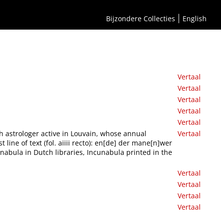
Bijzondere Collecties
English
Vertaal
Vertaal
Vertaal
Vertaal
Vertaal
sh astrologer active in Louvain, whose annual
Vertaal
ine of text (fol. aiiii recto): en[de] der mane[n]wer
nabula in Dutch libraries, Incunabula printed in the
Vertaal
Vertaal
Vertaal
Vertaal