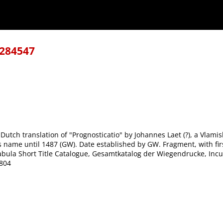
-284547
Dutch translation of "Prognosticatio" by Johannes Laet (?), a Vlami
ame until 1487 (GW). Date established by GW. Fragment, with first l
nabula Short Title Catalogue, Gesamtkatalog der Wiegendrucke, Incu
804