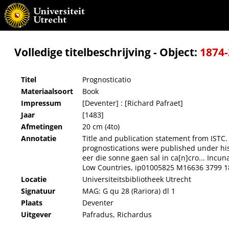
Prognosticatio
Volledige titelbeschrijving - Object:
1874
Titel
Prognosticatio
Materiaalsoort
Book
Impressum
[Deventer] : [Richard Pafraet]
Jaar
[1483]
Afmetingen
20 cm (4to)
Annotatie
Title and publication statement from ISTC. 
prognostications were published under his n
eer die sonne gaen sal in ca[n]cro... Incu
Low Countries, ip01005825 M16636 3799 1
Locatie
Universiteitsbibliotheek Utrecht
Signatuur
MAG: G qu 28 (Rariora) dl 1
Plaats
Deventer
Uitgever
Pafradus, Richardus