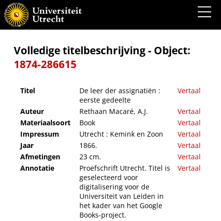
De leer der assignatiën : eerste gedeelte
Volledige titelbeschrijving - Object:
1874-286615
Titel
De leer der assignatiën :
Vertaal
eerste gedeelte
Auteur
Rethaan Macaré, A.J.
Vertaal
Materiaalsoort
Book
Vertaal
Impressum
Utrecht : Kemink en Zoon
Vertaal
Jaar
1866.
Vertaal
Afmetingen
23 cm.
Vertaal
Annotatie
Proefschrift Utrecht. Titel is
Vertaal
geselecteerd voor
digitalisering voor de
Universiteit van Leiden in
het kader van het Google
Books-project.