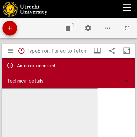
De rassengeschiedenis der Nederlandsche hoenders : tweede en derde deel
1
Mirador
TypeError: Failed to fetch
viewer
An error occurred
Technical details