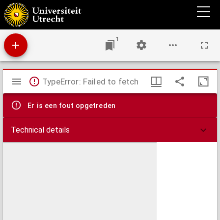
Cysticerci in het vleesch van rund en varken : een hygiënische studie, naar aanleiding
van een bijzonder onderzoek naar deze parasieten op het eiland Bali
1
Mirador
TypeError: Failed to fetch
viewer
Er is een fout opgetreden
Technical details