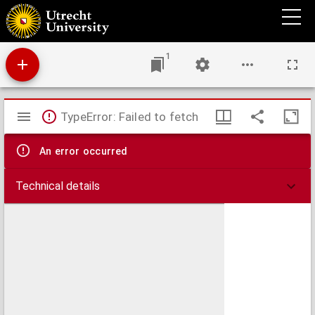
Cysticerci in het vleesch van rund en varken : een hygiënische studie, naar aanleiding
van een bijzonder onderzoek naar deze parasieten op het eiland Bali
1
Mirador
TypeError: Failed to fetch
viewer
An error occurred
Technical details