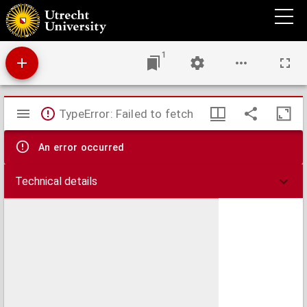
Cysticerci in het vleesch van rund en varken : een hygiënische studie, naar aanleiding
van een bijzonder onderzoek naar deze parasieten op het eiland Bali
1
Mirador
TypeError: Failed to fetch
viewer
An error occurred
Technical details