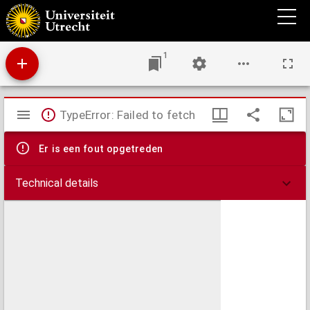
Kaart van de Zweedse en Russische krygs-verrigtingen in Finland A° 1788
1
Mirador
TypeError: Failed to fetch
viewer
Er is een fout opgetreden
Technical details