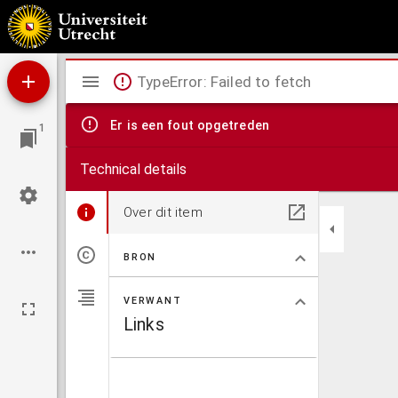
Campements der doesen Allirten und Französischen Armée als selbige auff der Rastatter
Mirador
TypeError: Failed to fetch
viewer
Er is een fout opgetreden
1
Technical details
Over dit item
BRON
VERWANT
Links