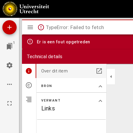
Plan van de werken buiten Groningen.
Mirador
TypeError: Failed to fetch
viewer
Er is een fout opgetreden
1
Technical details
Over dit item
BRON
VERWANT
Links