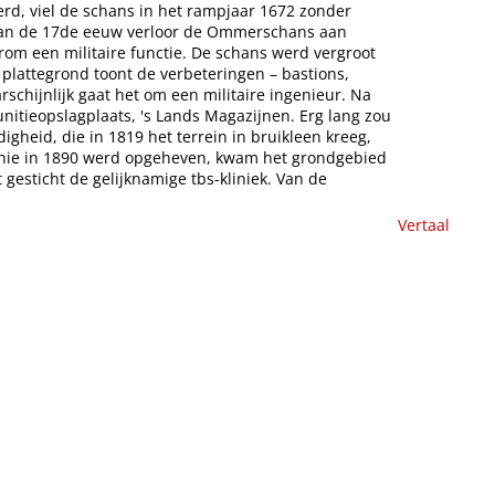
d, viel de schans in het rampjaar 1672 zonder
 van de 17de eeuw verloor de Ommerschans aan
erom een militaire functie. De schans werd vergroot
 plattegrond toont de verbeteringen – bastions,
schijnlijk gaat het om een militaire ingenieur. Na
itieopslagplaats, 's Lands Magazijnen. Erg lang zou
gheid, die in 1819 het terrein in bruikleen kreeg,
onie in 1890 werd opgeheven, kwam het grondgebied
gesticht de gelijknamige tbs-kliniek. Van de
Vertaal