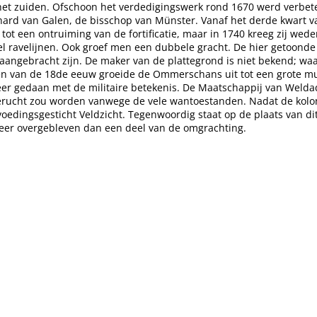
et zuiden. Ofschoon het verdedigingswerk rond 1670 werd verbeter
hard van Galen, de bisschop van Münster. Vanaf het derde kwart
s tot een ontruiming van de fortificatie, maar in 1740 kreeg zij wed
el ravelijnen. Ook groef men een dubbele gracht. De hier getoonde
 aangebracht zijn. De maker van de plattegrond is niet bekend; waar
en van de 18de eeuw groeide de Ommerschans uit tot een grote mun
eer gedaan met de militaire betekenis. De Maatschappij van Weldadi
berucht zou worden vanwege de vele wantoestanden. Nadat de kol
edingsgesticht Veldzicht. Tegenwoordig staat op de plaats van dit 
eer overgebleven dan een deel van de omgrachting.