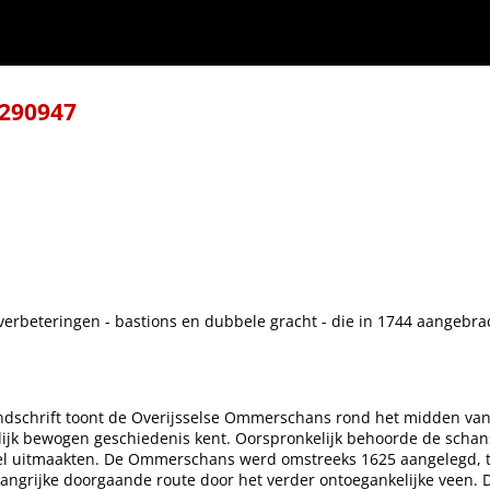
-290947
erbeteringen - bastions en dubbele gracht - die in 1744 aangebrach
dschrift toont de Overijsselse Ommerschans rond het midden van d
ijk bewogen geschiedenis kent. Oorspronkelijk behoorde de schans
el uitmaakten. De Ommerschans werd omstreeks 1625 aangelegd, 
langrijke doorgaande route door het verder ontoegankelijke veen