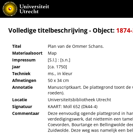
Plan van de Ommer Schans.
Volledige titelbeschrijving - Object:
1874
Titel
Plan van de Ommer Schans.
Materiaalsoort
Map
Impressum
[S.l.] : [s.n.]
Jaar
[ca. 1750]
Techniek
ms., in kleur
Afmetingen
50 x 34 cm
Annotatie
Manuscriptkaart. De plattegrond toont de v
roeden).
Locatie
Universiteitsbibliotheek Utrecht
Signatuur
KAART: Moll 652 (Dk44-4)
Commentaar
Deze eenvoudig ogende plattegrond in han
verdedigingswerk, dat niettemin een tamel
Coevorden, Bourtange en Bellingwolde de
Zuidwolde. Deze weg was namelijk een be