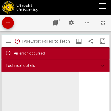
Cirrhosis hepatis enzoötica bij het rund : een plantenintoxicatie veroorzaakt door
ingestie van Senecio aquaticus Huds. en Senecio jacobaea L.
1
Mirador
TypeError: Failed to fetch
viewer
An error occurred
Technical details