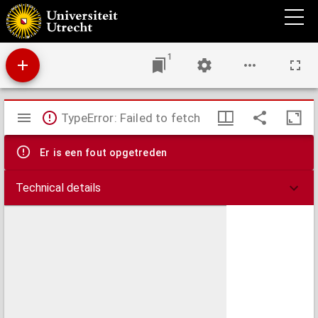
Carte du camp d'Utrecht, commandé par le général en chef Marmont
1
Mirador
TypeError: Failed to fetch
viewer
Er is een fout opgetreden
Technical details