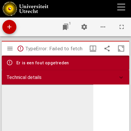
Studie over rijsprijzen.
1
Mirador
TypeError: Failed to fetch
viewer
Er is een fout opgetreden
Technical details