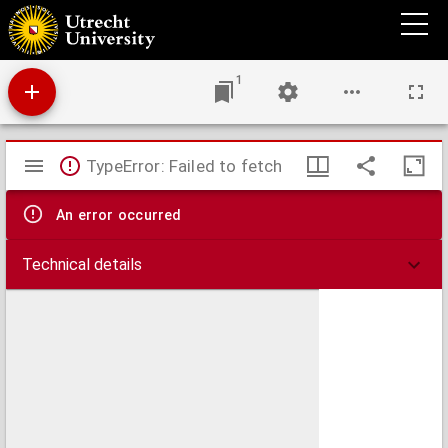
Plan van eenige geprojecteerde werken dienende ter verbeeteringe en versterckinge
van het laage front der buitenwercken van Maastricht, begreepen tussen de St. Pieters
poort en de rivier de Maas.
1
Mirador
TypeError: Failed to fetch
viewer
An error occurred
Technical details