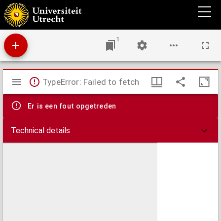
Plan van een gedeelte der buijten werken van Maastricht begreepen tusschen de
Tongerse poort en bastion Holsteijn dienende tot aanwysinge der onder aardsche
versterking, en wanneer en door wien deselve gemaakt zijn, zeederd den jaare 1771 tot
en met den jaare 1774.
1
Mirador
TypeError: Failed to fetch
viewer
Er is een fout opgetreden
Technical details