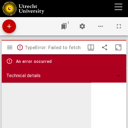
Plan du champ de bataille, prés d'Oudenaerde l'11. Juillet 1708
1
Mirador
TypeError: Failed to fetch
viewer
An error occurred
Technical details