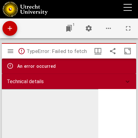
St. Franciscus-Büchlein, oder Kurzgefasste Lebensbeschreibung des hl. Franciscus von
Assisi
1
Mirador
TypeError: Failed to fetch
viewer
An error occurred
Technical details