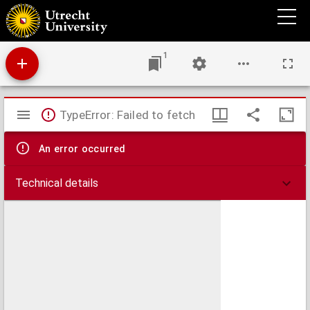
Plan de la ville et citadelle de Cambray : place forte du pays bas capitalle du Comté
Cambresis situé sur la riviere de l'Escaut a trois lieues de Bouchain, a cinq du Quesnoy,
a six et demy de Landrecy, a six de Valenciene, a cinq de Douay, a huit d'Arras, et a six
de Perone, l'Archeveque de Cambray est Duc de Cambray, Comté du Cambresis et Prince
du S. Empire, elle fut prix sur les espagnoles par Louis XIV, le 5.me d'April 1677
1
Mirador
TypeError: Failed to fetch
viewer
An error occurred
Technical details