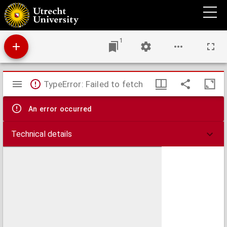
Plan de la ville et citadelle de Cambray : place forte du pays bas capitalle du Comté
Cambresis situé sur la riviere de l'Escaut a trois lieues de Bouchain, a cinq du Quesnoy,
a six et demy de Landrecy, a six de Valenciene, a cinq de Douay, a huit d'Arras, et a six
de Perone, l'Archeveque de Cambray est Duc de Cambray, Comté du Cambresis et Prince
du S. Empire, elle fut prix sur les espagnoles par Louis XIV, le 5.me d'April 1677
1
Mirador
TypeError: Failed to fetch
viewer
An error occurred
Technical details