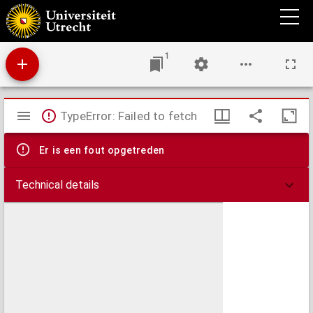
Plan de la ville et citadelle de Valenciennes : ville forte du comté d'Hainaut située sur la
riviere de l'Escaut : elle fut prise sur les Espagnols par les François le 17. mars en 1677.
1
Mirador
TypeError: Failed to fetch
viewer
Er is een fout opgetreden
Technical details