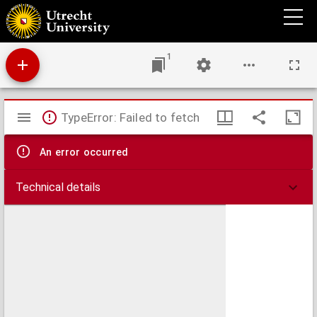
Syair Ken Tambuhan dan Syair Yatim Nestapa dan Syair Bidasari
1
Mirador
TypeError: Failed to fetch
viewer
An error occurred
Technical details