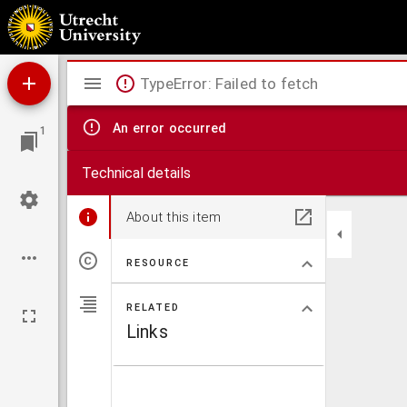
Handboekje voor de leden van de Aartsbroederschap de Heilige Familie Jesus, Maria, Jos
Mirador
TypeError: Failed to fetch
viewer
An error occurred
1
Technical details
About this item
RESOURCE
RELATED
Links