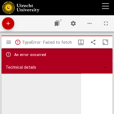
Heilzame wenken betrekkelijk de roeping en voorbereiding tot den huwelijken staat
1
Mirador
TypeError: Failed to fetch
viewer
An error occurred
Technical details