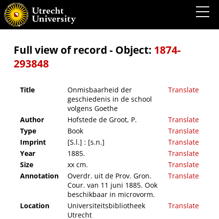
Onmisbaarheid der geschiedenis in de school volgens Goethe
Full view of record - Object:
1874-
293848
Title
Onmisbaarheid der
Translate
geschiedenis in de school
volgens Goethe
Author
Hofstede de Groot, P.
Translate
Type
Book
Translate
Imprint
[S.l.] : [s.n.]
Translate
Year
1885.
Translate
Size
xx cm.
Translate
Annotation
Overdr. uit de Prov. Gron.
Translate
Cour. van 11 juni 1885. Ook
beschikbaar in microvorm.
Location
Universiteitsbibliotheek
Translate
Utrecht