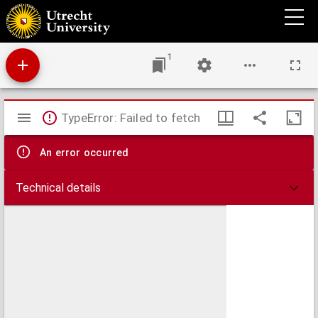
Bijdrage tot de leer der verjaring en der wettelijke vervaltermijnen op privaatrechtelijk
gebied
1
Mirador
TypeError: Failed to fetch
viewer
An error occurred
Technical details