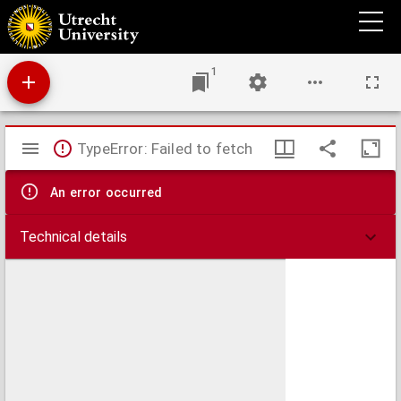
Onderzoekingen naar den invloed van den leeftijd op de gezigtsscherpte
1
Mirador
TypeError: Failed to fetch
viewer
An error occurred
Technical details