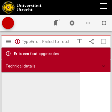
Begroetingen van den heiligen Joseph, voor iederen dag der maand
1
Mirador
TypeError: Failed to fetch
viewer
Er is een fout opgetreden
Technical details