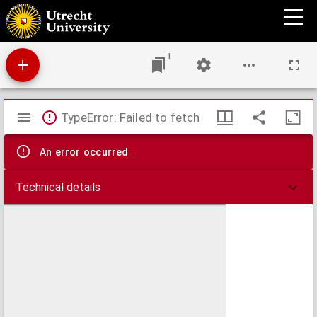
Het van den bok rijden : grondig onderricht voor koetsiers en houders van équipage, in
de ware behandeling en dressuur van wagenpaarden, het inspannen en rijden
1
Mirador
TypeError: Failed to fetch
viewer
An error occurred
Technical details