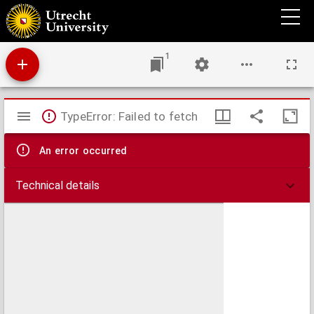
Carte de l'Oceanie comprenant l'Australie, la Polynésie et du grand archipel d'Asie
1
Mirador
TypeError: Failed to fetch
viewer
An error occurred
Technical details