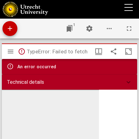
Behandeling van het paard in gezonden en zieken staat, met aanwijzing voor stalling,
afrigting...
1
Mirador
TypeError: Failed to fetch
viewer
An error occurred
Technical details