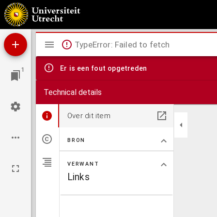
Stable economy : a treatise on the management of horses, in relation to stabling, groo
Mirador
TypeError: Failed to fetch
viewer
Er is een fout opgetreden
1
Technical details
Over dit item
BRON
VERWANT
Links