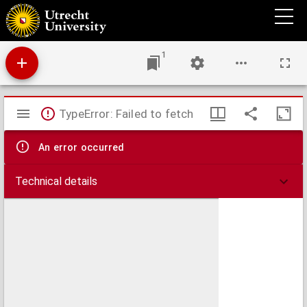
Alphonsus-boekje : lezingen, overwegingen en gebeden ten dienste der vereerders van
den heiligen ordestichter, bisschop en kerkleeraar Alphonsus Maria de Liguori. Alsmede
eene verzameling van gebeden, door den heilige zelven opgesteld
1
Mirador
TypeError: Failed to fetch
viewer
An error occurred
Technical details