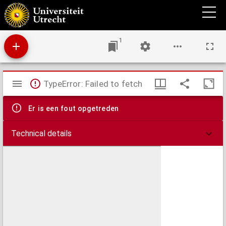
Geheele functies
1
Mirador
TypeError: Failed to fetch
viewer
Er is een fout opgetreden
Technical details