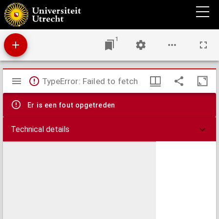
De structuurtypen van loodbromide en loodfluobromide en het structuurschema der
dihalogeniden
1
Mirador
TypeError: Failed to fetch
viewer
Er is een fout opgetreden
Technical details