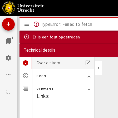
De H. Anna, Maria's moeder, aan alle geloovigen ter vereering en navolging voorgestel
Mirador
TypeError: Failed to fetch
viewer
Er is een fout opgetreden
1
Technical details
Over dit item
BRON
VERWANT
Links