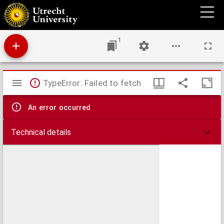
Verklaring der plaat 'De christinnereize naar de eeuwigheid' volgens Bunyan.
1
Mirador
TypeError: Failed to fetch
viewer
An error occurred
Technical details