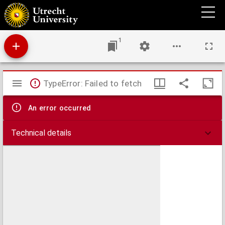
Kantteekeningen op het wetsontwerp tot verandering van de grens tusschen
Amsterdam en Nieuwer-Amstel en op de daarbij behoorende memorie van toelichting
1
Mirador
TypeError: Failed to fetch
viewer
An error occurred
Technical details