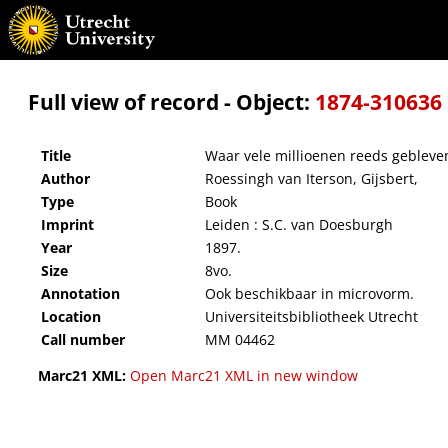
Waar vele millioenen reeds gebleven zijn en waar vele millioenen nog zullen blijven
Full view of record - Object:
1874-310636
Title
Waar vele millioenen reeds gebleven
Author
Roessingh van Iterson, Gijsbert,
Type
Book
Imprint
Leiden : S.C. van Doesburgh
Year
1897.
Size
8vo.
Annotation
Ook beschikbaar in microvorm.
Location
Universiteitsbibliotheek Utrecht
Call number
MM 04462
Marc21 XML:
Open Marc21 XML in new window