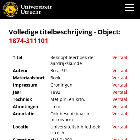
Beknopt leerboek der aardrijkskunde
Volledige titelbeschrijving - Object:
1874-311101
Titel
Beknopt leerboek der
Vertaal
aardrijkskunde
Auteur
Bos, P.R.
Vertaal
Materiaalsoort
Book
Vertaal
Impressum
Groningen
Vertaal
Jaar
1892.
Vertaal
Techniek
Met pln. en krtn.
Vertaal
Afmetingen
.. cm.
Vertaal
Annotatie
Ook beschikbaar in
Vertaal
microvorm.
Locatie
Universiteitsbibliotheek
Vertaal
Utrecht
Signatuur
MM 04290
Vertaal