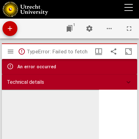
Vermaningen in den biechtstoel en op den predikstoel : voor alle zon- en voornaamste
feestdagen des jaars
1
Mirador
TypeError: Failed to fetch
viewer
An error occurred
Technical details