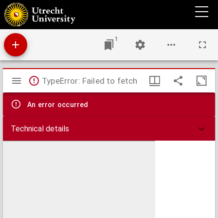
Christus, aller dingen doel en band (Col. I : 16b-17b) : afscheidsrede, uitgesproken in den
avond van 12 December 1886
1
Mirador
TypeError: Failed to fetch
viewer
An error occurred
Technical details