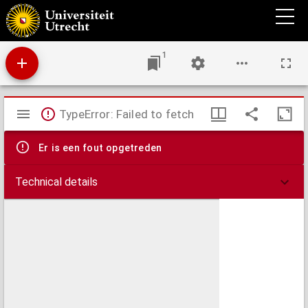
Trou ef untrou? : toanielstik yn fiif bidriuwen
1
Mirador
TypeError: Failed to fetch
viewer
Er is een fout opgetreden
Technical details