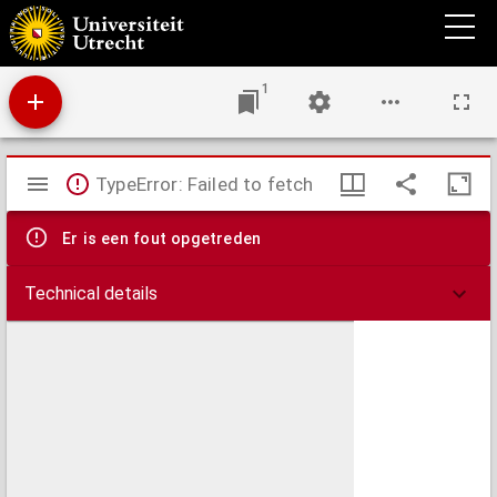
Over het oog in betrekking tot het licht : een woord aan de modernen en ongeloovigen
in Nederland
1
Mirador
TypeError: Failed to fetch
viewer
Er is een fout opgetreden
Technical details