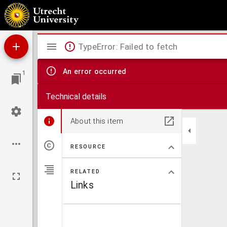
Uitvoerige mededeelingen omtrent het gewigtig werk der katholieke gezellen-vereenig
Mirador
TypeError: Failed to fetch
viewer
An error occurred
1
Technical details
About this item
RESOURCE
RELATED
Links