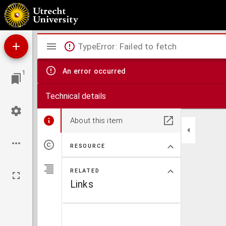
Reglement (statuten) van het Koninklijk Nederlandsch Aardrijkskundig Genootschap opg
Mirador
TypeError: Failed to fetch
viewer
An error occurred
1
Technical details
About this item
RESOURCE
RELATED
Links